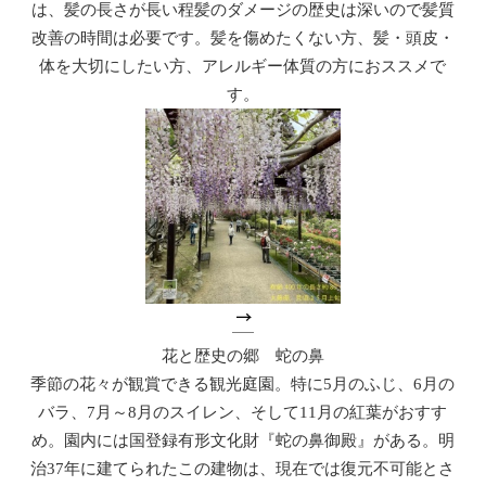
は、髪の長さが長い程髪のダメージの歴史は深いので髪質
改善の時間は必要です。髪を傷めたくない方、髪・頭皮・
体を大切にしたい方、アレルギー体質の方におススメで
す。
花と歴史の郷 蛇の鼻
季節の花々が観賞できる観光庭園。特に5月のふじ、6月の
バラ、7月～8月のスイレン、そして11月の紅葉がおすす
め。園内には国登録有形文化財『蛇の鼻御殿』がある。明
治37年に建てられたこの建物は、現在では復元不可能とさ