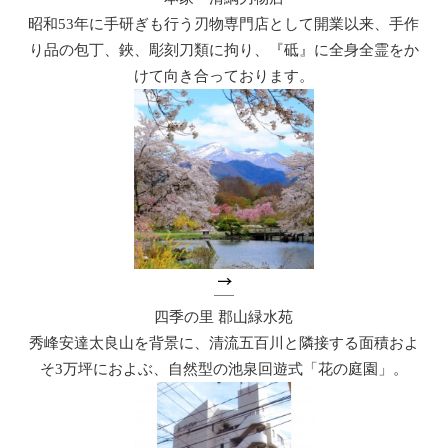
昭和53年に手研ぎも行う刃物専門店として開業以来、手作
り品の包丁、鋏、彫刻刀類に拘り、『砥』に全身全霊をか
けて向き合っております。
四季の里 郡山緑水苑
秀峰安達太良山を背景に、清流五百川と隣接する面積およ
そ3万坪におよぶ、自然型の池泉回遊式「花の庭園」。