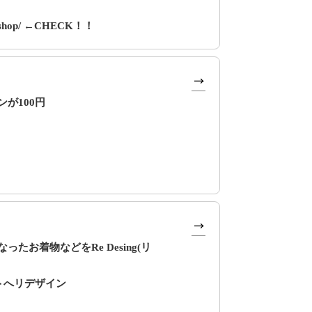
e.shop/ ←CHECK！！
が100円
たお着物などをRe Desing(リ
トへリデザイン