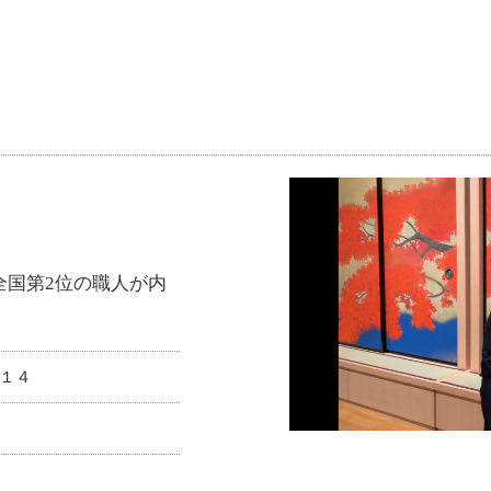
。
全国第2位の職人が内
１４