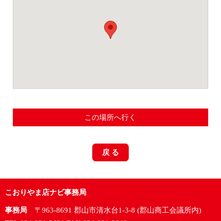
この場所へ行く
戻 る
こおりやま店ナビ事務局
事務局
〒963-8691 郡山市清水台1-3-8 (郡山商工会議所内)