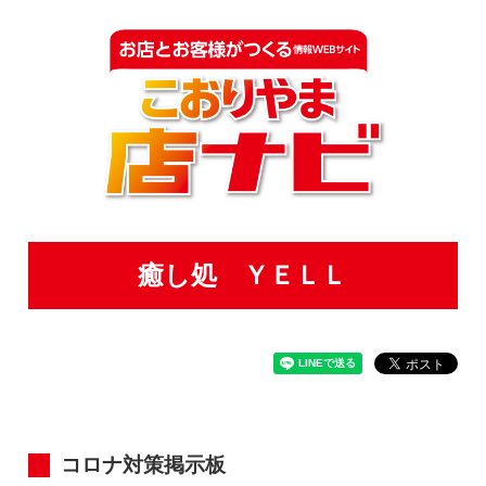
癒し処 ＹＥＬＬ
コロナ対策掲示板