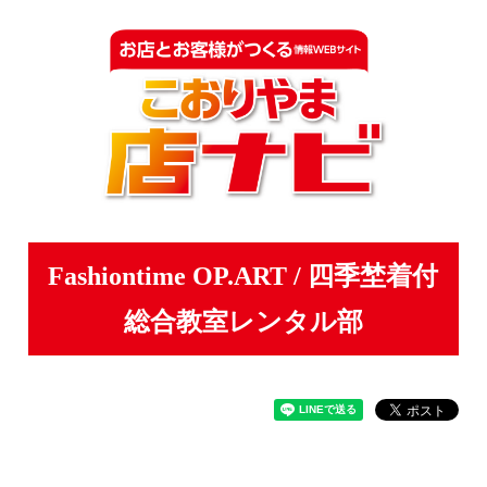
Fashiontime OP.ART / 四季埜着付
総合教室レンタル部