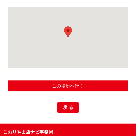
この場所へ行く
戻 る
こおりやま店ナビ事務局