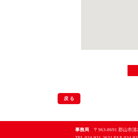
戻 る
事務局
〒963-8691 郡山市清
TEL.024-921-2621 FAX.024-92