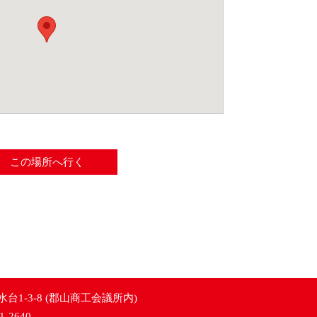
この場所へ行く
水台1-3-8 (郡山商工会議所内)
1-2640