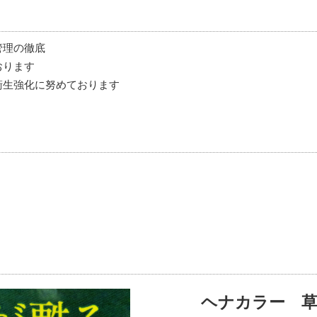
管理の徹底
おります
衛生強化に努めております
！
ヘナカラー 