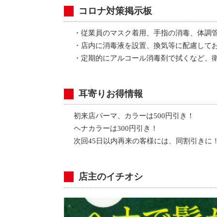
コロナ対策掲示板
・従業員のマスク着用、手指の消毒、体調
・店内に消毒液を設置、換気等に配慮して
・定期的にアルコール消毒剤で拭くなど、
耳寄りお得情報
初来店パーマ、カラーは500円引き！
ヘナカラーは300円引き！
次回45日以内再来の客様には、同割引きに
店主のイチオシ